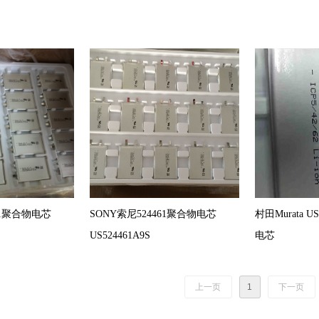
61聚合物电芯
SONY索尼524461聚合物电芯
村田Murata U
US524461A9S
电芯
上一页
1
下一页