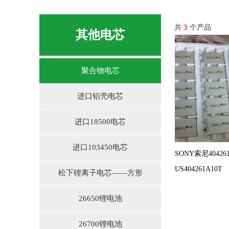
共
3
个产品
其他电芯
聚合物电芯
进口铝壳电芯
进口18500电芯
进口103450电芯
SONY索尼4042
US404261A10T
松下锂离子电芯——方形
26650锂电池
26700锂电池