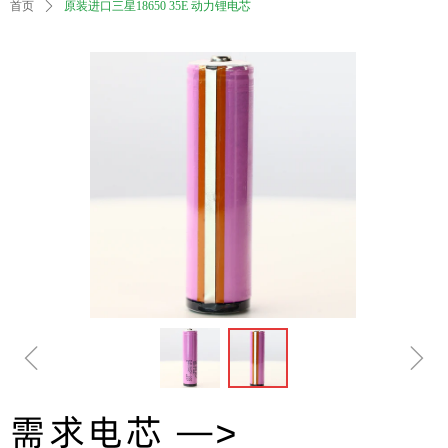
首页
ꄲ
原装进口三星18650 35E 动力锂电芯
ꁆ
ꁇ
需求电芯 —>