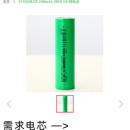
首页
ꄲ
EVE亿纬25P 2500mAh 18650 10C锂电池
ꁆ
ꁇ
需求电芯 —>