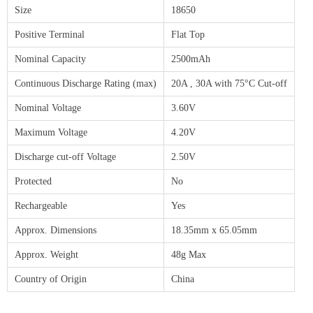
Size
18650
Positive Terminal
Flat Top
Nominal Capacity
2500mAh
Continuous Discharge Rating (max)
20A , 30A with 75°C Cut-off
Nominal Voltage
3.60V
Maximum Voltage
4.20V
Discharge cut-off Voltage
2.50V
Protected
No
Rechargeable
Yes
Approx. Dimensions
18.35mm x 65.05mm
Approx. Weight
48g Max
Country of Origin
China