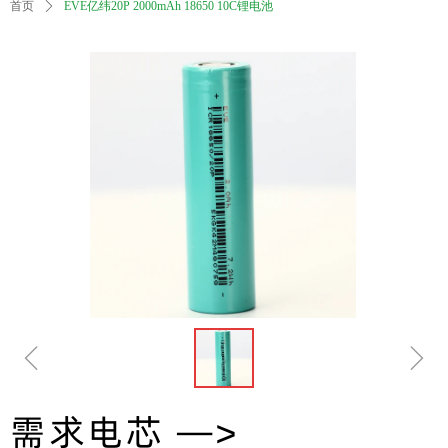
首页
ꄲ
EVE亿纬20P 2000mAh 18650 10C锂电池
ꁆ
ꁇ
需求电芯 —>