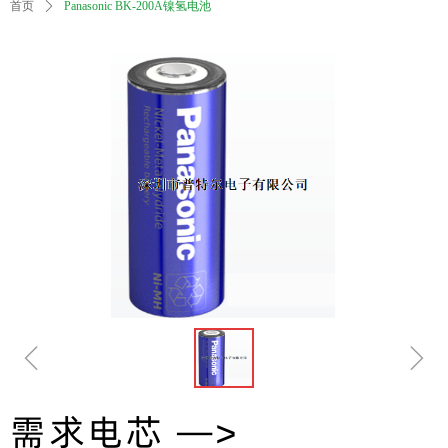
首页
ꄲ
Panasonic BK-200A镍氢电池
ꁆ
ꁇ
需求电芯 —>